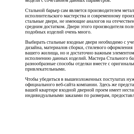
модели с сочетанием данных параметров.
Стальной барьер сам является производителем мета
исполнительского мастерства и современному прои
стальные двери, не имеющие аналогов на отечествен
средним достатком. Двери этого производителя пол
подобных изделий очень много.
Выбирать стальные входные двери необходимо с учет
дизайна, материалов сборки, стилевого оформления 
вашего жилища, но и достаточно важным элементом 
исполнению данных изделий. Мастера Стального ба
разнообразные способы отделки вместе с оригинал
привлекательными.
Чтобы убедиться в вышеизложенных постулатах нуж
официального веб-сайта компании. Здесь же предст
вашей квартире входной дверной проем имеет нестан
индивидуальными заказами по размерам, предостав