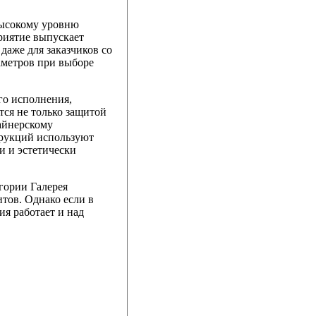
высокому уровню
риятие выпускает
даже для заказчиков со
аметров при выборе
го исполнения,
тся не только защитой
айнерскому
трукций используют
и и эстетически
гории Галерея
тов. Однако если в
ия работает и над