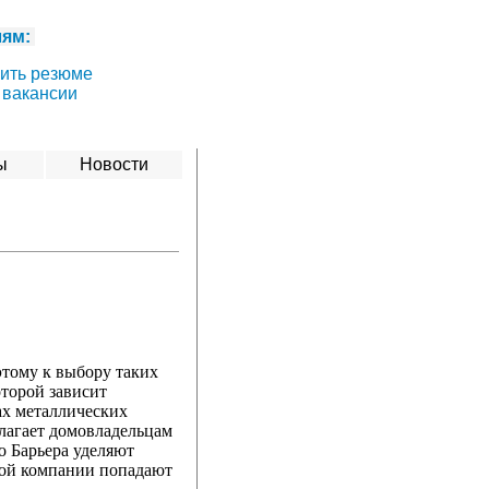
лям:
ить резюме
 вакансии
ы
Новости
этому к выбору таких
оторой зависит
ах металлических
лагает домовладельцам
о Барьера уделяют
ной компании попадают