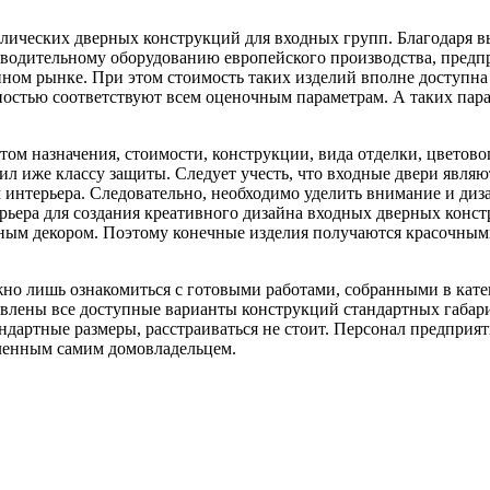
ллических дверных конструкций для входных групп. Благодаря 
зводительному оборудованию европейского производства, предп
ном рынке. При этом стоимость таких изделий вполне доступна 
ностью соответствуют всем оценочным параметрам. А таких пар
ом назначения, стоимости, конструкции, вида отделки, цветово
ил иже классу защиты. Следует учесть, что входные двери являю
интерьера. Следовательно, необходимо уделить внимание и диз
рьера для создания креативного дизайна входных дверных конс
ьным декором. Поэтому конечные изделия получаются красочным
но лишь ознакомиться с готовыми работами, собранными в кате
авлены все доступные варианты конструкций стандартных габари
дартные размеры, расстраиваться не стоит. Персонал предприят
ленным самим домовладельцем.