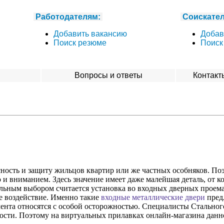
Работодателям:
Соискате
Добавить вакансию
Добав
Поиск резюме
Поиск
я
Вопросы и ответы
Контакт
ность и защиту жильцов квартир или же частных особняков. По
 и вниманием. Здесь значение имеет даже малейшая деталь, от к
альным выбором считается установка во входных дверных проем
е воздействие. Именно такие
входные металлические двери
пред
мента относятся с особой осторожностью. Специалисты Стальног
имости. Поэтому на виртуальных прилавках онлайн-магазина дан