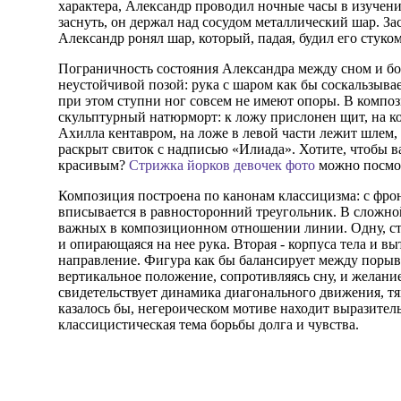
характера, Александр проводил ночные часы в изучени
заснуть, он держал над сосудом металлический шар. За
Александр ронял шар, который, падая, будил его стуко
Пограничность состояния Александра между сном и б
неустойчивой позой: рука с шаром как бы соскальзывает
при этом ступни ног совсем не имеют опоры. В комп
скульптурный натюрморт: к ложу прислонен щит, на к
Ахилла кентавром, на ложе в левой части лежит шлем, 
раскрыт свиток с надписью «Илиада». Хотите, чтобы 
красивым?
Стрижка йорков девочек фото
можно посмот
Композиция построена по канонам классицизма: с фро
вписывается в равносторонний треугольник. В сложно
важных в композиционном отношении линии. Одну, ст
и опирающаяся на нее рука. Вторая - корпуса тела и в
направление. Фигура как бы балансирует между порыв
вертикальное положение, сопротивляясь сну, и желание
свидетельствует динамика диагонального движения, тя
казалось бы, негероическом мотиве находит выразител
классицистическая тема борьбы долга и чувства.