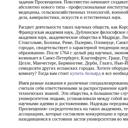
задачам Просвещения. Повсеместно начинают создават
абсолютно нового типа - профессиональные институты
медицины, сельскохозяйственных технологий, военной
дела, камералистики, искусств и естественных наук.
Расцвет деятельности таких научных обществ, как Кор
Французская академия наук, Дублинское философское 
академия наук, академические общества в Мадриде, Лис
Стокгольме, Болонье, Риме, Палермо, Оломоуце, Санкт
городах, свидетельствует о характерной тенденции не
образованию. После 1764 г. целый ряд научных, эконо
возникает в Санкт-Петербурге, Клагенфурте, Граце, Гер
Целле, Манчестере, Бирмингеме, Дерби, Глазго, Нью-Й
семидесяти других испанских городах. Хотите оборуд
комнату? Тогда вам стоит
купить бильярд
и все необхо
Имея разные названия и различные специализированны
считали себя ответственными за распространение иде
технических знаний. Эти общества, в большинстве слу
университетом людьми, устанавливали между собой к
научными идеями и достижениями. Надежды передовых
Просвещения» сосредоточились на таких академиях, т
ассоциациях, которые составляли конкуренцию и пред
находившимся в состоянии застоя университетам во мн