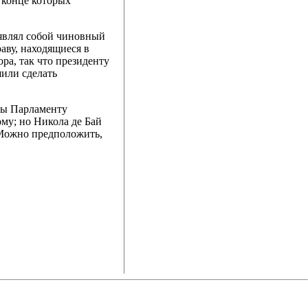
 конце которых
являл собой чиновный
аву, находящиеся в
ра, так что президенту
шили сделать
ны Парламенту
му; но Никола де Бай
. Можно предположить,