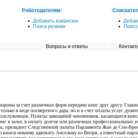
Работодателям:
Соискате
Добавить вакансию
Добав
Поиск резюме
Поиск
я
Вопросы и ответы
Контакт
ороны за счет различных форм передачи книг друг другу. Глав
только в виде посмертного дара, но и в счет оплаты услуг душеп
и сослуживцев. Пункты завещаний чиновников, касающиеся книг
г в залог, в оплату долгов или различных профессиональных усл
ак, президент Следственной палаты Парламента Жан де Сен-Врен
о книги некоему адвокату Ансельму из Витри, а известный пар