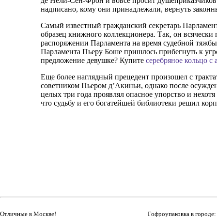
де Нели-Сен-Фрон и вовсе просит душеприказчиков 
надписано, кому они принадлежали, вернуть законн
Самый известный гражданский секретарь Парламент
образец книжного коллекционера. Так, он всячески 
распоряжении Парламента на время судебной тяжбы 
Парламента Пьеру Боше пришлось прибегнуть к угроз
предложение девушке? Купите
серебряное кольцо с
Еще более наглядный прецедент произошел с тракта
советником Пьером д’Акиньи, однако после осужде
целых три года проявлял опасное упорство и нехотя
что судьбу и его богатейшей библиотеки решил кор
Отличные в Москве!
Гофроупаковка в городе: