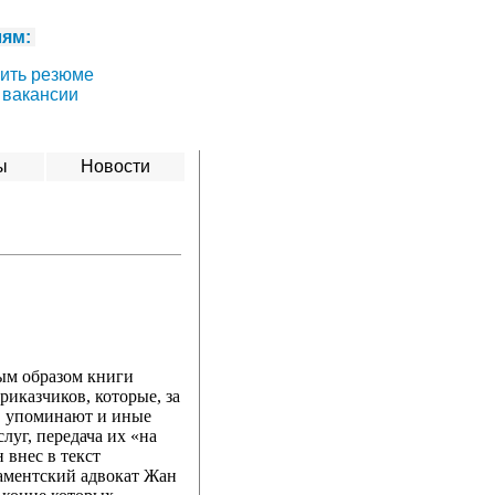
лям:
ить резюме
 вакансии
ы
Новости
ным образом книги
риказчиков, которые, за
, упоминают и иные
уг, передача их «на
 внес в текст
ламентский адвокат Жан