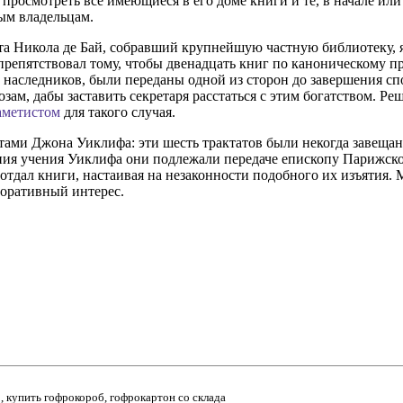
просмотреть все имеющиеся в его доме книги и те, в начале или
ым владельцам.
а Никола де Бай, собравший крупнейшую частную библиотеку, 
препятствовал тому, чтобы двенадцать книг по каноническому пр
наследников, были переданы одной из сторон до завершения спо
ам, дабы заставить секретаря расстаться с этим богатством. Ре
 аметистом
для такого случая.
тами Джона Уиклифа: эти шесть трактатов были некогда завеща
ния учения Уиклифа они подлежали передаче епископу Парижско
 отдал книги, настаивая на незаконности подобного их изъятия
поративный интерес.
 , купить гофрокороб, гофрокартон со склада